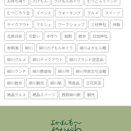
お持ち帰り
さげもん
さげもんめぐり
むつごろうランド
むつごろう会
イベント
ウォーキング
グルメ
スイーツ
テイクアウト
マルシェ
ワークショップ
三柱神社
体験
北原白秋
可愛い
手作り
掘割
散歩
日吉神社
有明海
柳川
柳川さげもんめぐり
柳川よかもん館
柳川グルメ
柳川テイクアウト
柳川ブランド認定品
柳川ランチ
柳川商店街
柳川市
柳川市民文化会館
柳川散歩
柳川観光
柳川駅
特産品
立花宗茂
絶品グルメ
絶品スイーツ
西鉄柳川駅
観光