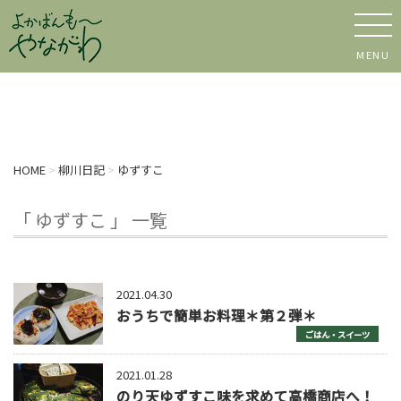
MENU
HOME
>
柳川日記
>
ゆずすこ
「 ゆずすこ 」 一覧
2021.04.30
おうちで簡単お料理＊第２弾＊
ごはん・スイーツ
2021.01.28
のり天ゆずすこ味を求めて高橋商店へ！