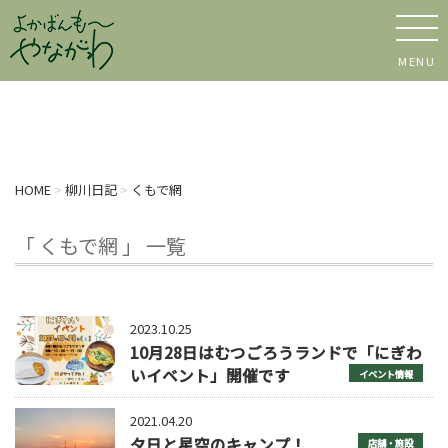
MENU
HOME
>
柳川日記
>
くもで網
「 くもで網 」 一覧
2023.10.25
10月28日はむつごろうランドで「にぎわ
いイベント」開催です
イベント情報
2021.04.20
夕日と星空のキャンプ！
店舗・施設