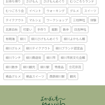
お持ち帰り
さげもん
さげもんめぐり
むつごろうランド
むつごろう会
イベント
ウォーキング
グルメ
スイーツ
テイクアウト
マルシェ
ワークショップ
三柱神社
体験
北原白秋
可愛い
手作り
掘割
散歩
日吉神社
有明海
柳川
柳川さげもんめぐり
柳川よかもん館
柳川グルメ
柳川テイクアウト
柳川ブランド認定品
柳川ランチ
柳川商店街
柳川市
柳川市民文化会館
柳川散歩
柳川観光
柳川駅
特産品
立花宗茂
絶品グルメ
絶品スイーツ
西鉄柳川駅
観光