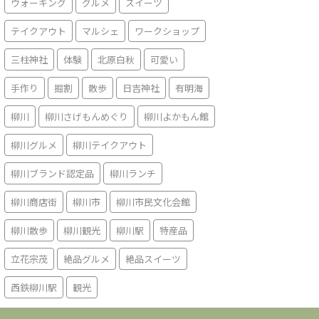
ウォーキング
グルメ
スイーツ
テイクアウト
マルシェ
ワークショップ
三柱神社
体験
北原白秋
可愛い
手作り
掘割
散歩
日吉神社
有明海
柳川
柳川さげもんめぐり
柳川よかもん館
柳川グルメ
柳川テイクアウト
柳川ブランド認定品
柳川ランチ
柳川商店街
柳川市
柳川市民文化会館
柳川散歩
柳川観光
柳川駅
特産品
立花宗茂
絶品グルメ
絶品スイーツ
西鉄柳川駅
観光