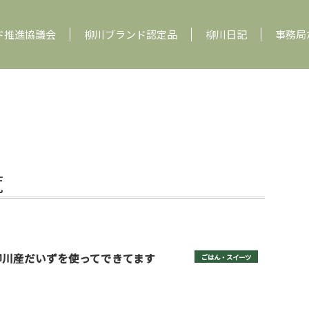
ド推進協議会
柳川ブランド認定品
柳川日記
事務局
覧
柳川産だいずを使ってできてます
ごはん・スイーツ