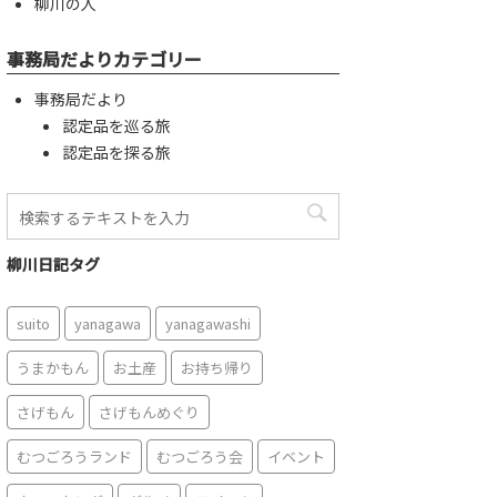
柳川の人
事務局だよりカテゴリー
事務局だより
認定品を巡る旅
認定品を探る旅
柳川日記タグ
suito
yanagawa
yanagawashi
うまかもん
お土産
お持ち帰り
さげもん
さげもんめぐり
むつごろうランド
むつごろう会
イベント