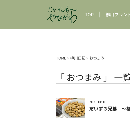
TOP
柳川ブラン
HOME
>
柳川日記
>
おつまみ
「 おつまみ 」 一
2021.06.01
だいず３兄弟 〜