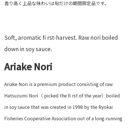
香り高く上品な味わいは旬だけの期間限定品です。
Soft, aromatic fi rst-harvest. Raw nori boiled
down in soy sauce.
Ariake Nori
Ariake Nori is a premium product consisting of raw
Hatsuzumi Nori（ picked the fi rst of the year）boiled
in soy sauce that was created in 1998 by the Ryokai
Fisheries Cooperative Association out of a long-running