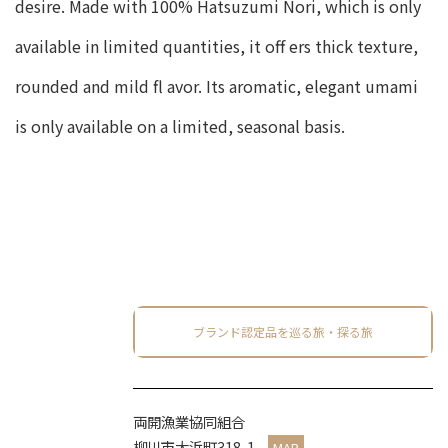
desire. Made with 100% Hatsuzumi Nori, which is only
available in limited quantities, it off ers thick texture,
rounded and mild fl avor. Its aromatic, elegant umami
is only available on a limited, seasonal basis.
ブランド認定品を巡る旅・探る旅
両開漁業協同組合
柳川市大浜町318-1
MAP